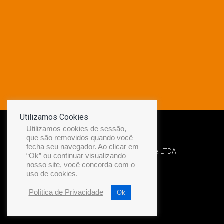
Utilizamos Cookies
Utilizamos cookies de sessão,
que são removidos quando você
fecha seu navegador. Ao clicar em
Desenvolvido por Diamond Náutica LTDA
“Ok” ou continuar visualizando
nosso site, você concorda com o
uso de cookies.
Política de Privacidade
Ok