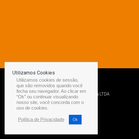
Utilizamos Cookies
Utilizamos cookies de sessão,
que são removidos quando você
fecha seu navegador. Ao clicar em
Desenvolvido por Diamond Náutica LTDA
“Ok” ou continuar visualizando
nosso site, você concorda com o
uso de cookies.
Política de Privacidade
Ok