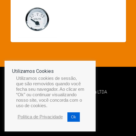
Utilizamos Cookies
Utilizamos cookies de sessão,
que são removidos quando você
fecha seu navegador. Ao clicar em
Desenvolvido por Diamond Náutica LTDA
“Ok” ou continuar visualizando
nosso site, você concorda com o
uso de cookies.
Política de Privacidade
Ok