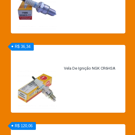
R$ 36,34
Vela De Ignição NGK CR6HSA
R$ 120,06